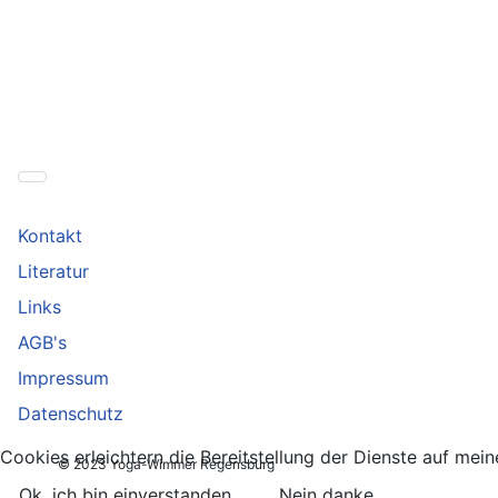
Kontakt
Literatur
Links
AGB's
Impressum
Datenschutz
Cookies erleichtern die Bereitstellung der Dienste auf me
© 2023 Yoga-Wimmer Regensburg
Ok, ich bin einverstanden.
Nein danke.