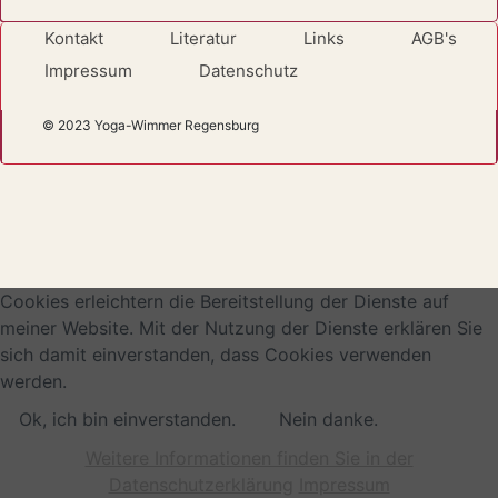
Kontakt
Literatur
Links
AGB's
Impressum
Datenschutz
© 2023 Yoga-Wimmer Regensburg
Cookies erleichtern die Bereitstellung der Dienste auf
meiner Website. Mit der Nutzung der Dienste erklären Sie
sich damit einverstanden, dass Cookies verwenden
werden.
Ok, ich bin einverstanden.
Nein danke.
Weitere Informationen finden Sie in der
Datenschutzerklärung
Impressum